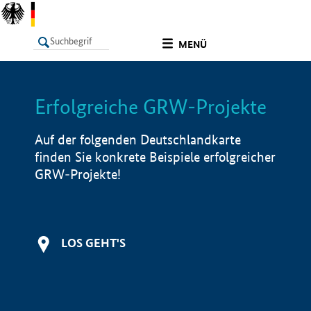
undefined
MENÜ
Erfolgreiche GRW-Projekte
LISTE
Filter
Info
Auf der folgenden Deutschlandkarte
finden Sie konkrete Beispiele erfolgreicher
GRW-Projekte!
LOS GEHT'S