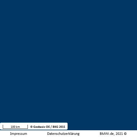
100 km
© Geobasis-DE / BKG 2015
Impressum
Datenschutzerklärung
BMWi.de, 2021 ©