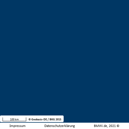
100 km
© Geobasis-DE / BKG 2015
Impressum
Datenschutzerklärung
BMWi.de, 2021 ©