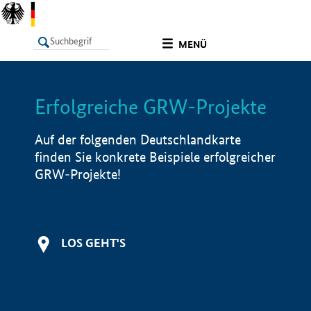
undefined
MENÜ
Erfolgreiche GRW-Projekte
LISTE
Filter
Info
Auf der folgenden Deutschlandkarte
finden Sie konkrete Beispiele erfolgreicher
GRW-Projekte!
LOS GEHT'S