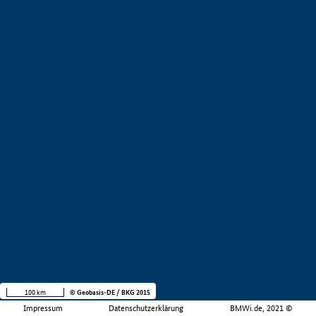
100 km
© Geobasis-DE / BKG 2015
Impressum
Datenschutzerklärung
BMWi.de, 2021 ©