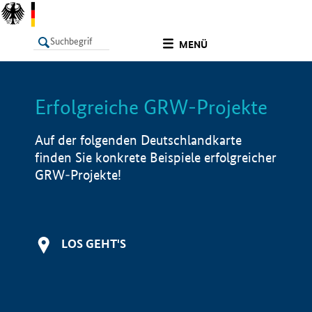
undefined
MENÜ
Erfolgreiche GRW-Projekte
LISTE
Filter
Info
Auf der folgenden Deutschlandkarte
finden Sie konkrete Beispiele erfolgreicher
GRW-Projekte!
LOS GEHT'S