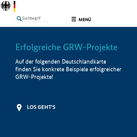
undefined
MENÜ
Erfolgreiche GRW-Projekte
LISTE
Filter
Info
Auf der folgenden Deutschlandkarte
finden Sie konkrete Beispiele erfolgreicher
GRW-Projekte!
LOS GEHT'S