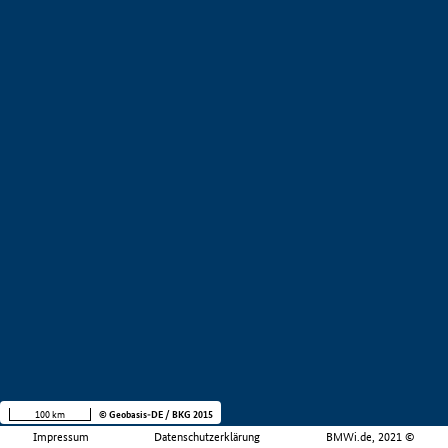
100 km
© Geobasis-DE / BKG 2015
Impressum
Datenschutzerklärung
BMWi.de, 2021 ©