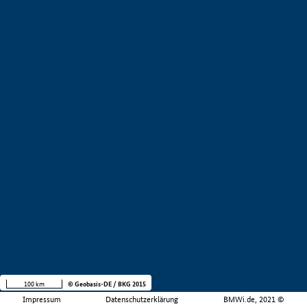
100 km
© Geobasis-DE / BKG 2015
Impressum
Datenschutzerklärung
BMWi.de, 2021 ©