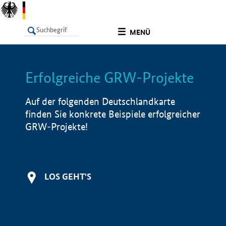
undefined
MENÜ
Erfolgreiche GRW-Projekte
LISTE
Filter
Info
Auf der folgenden Deutschlandkarte
finden Sie konkrete Beispiele erfolgreicher
GRW-Projekte!
LOS GEHT'S