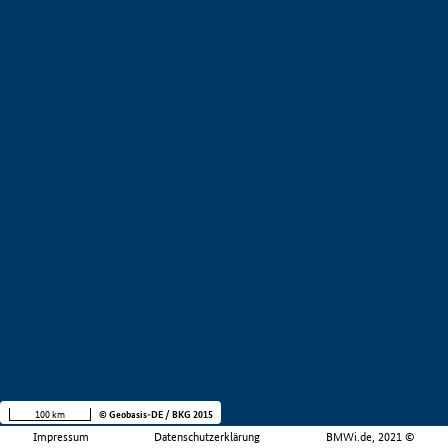
100 km
© Geobasis-DE / BKG 2015
Impressum
Datenschutzerklärung
BMWi.de, 2021 ©