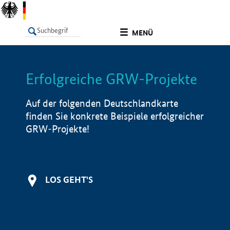
undefined
MENÜ
Erfolgreiche GRW-Projekte
LISTE
Filter
Info
Auf der folgenden Deutschlandkarte
finden Sie konkrete Beispiele erfolgreicher
GRW-Projekte!
LOS GEHT'S