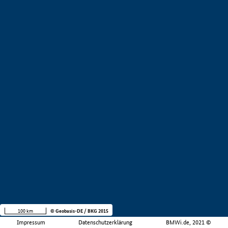
100 km
© Geobasis-DE / BKG 2015
Impressum
Datenschutzerklärung
BMWi.de, 2021 ©