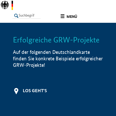
undefined
MENÜ
Erfolgreiche GRW-Projekte
LISTE
Filter
Info
Auf der folgenden Deutschlandkarte
finden Sie konkrete Beispiele erfolgreicher
GRW-Projekte!
LOS GEHT'S