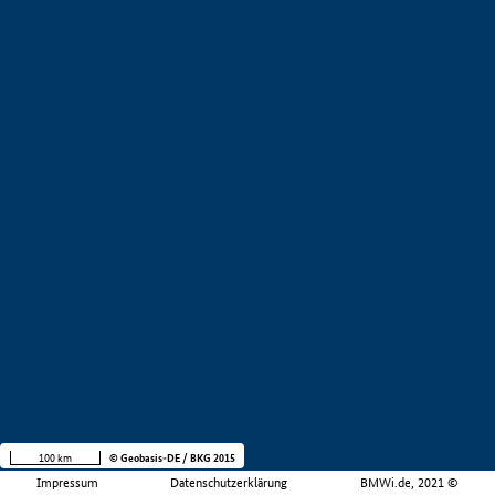
100 km
© Geobasis-DE / BKG 2015
Impressum
Datenschutzerklärung
BMWi.de, 2021 ©