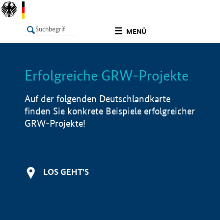
undefined
MENÜ
Erfolgreiche GRW-Projekte
LISTE
Filter
Info
Auf der folgenden Deutschlandkarte
finden Sie konkrete Beispiele erfolgreicher
GRW-Projekte!
LOS GEHT'S