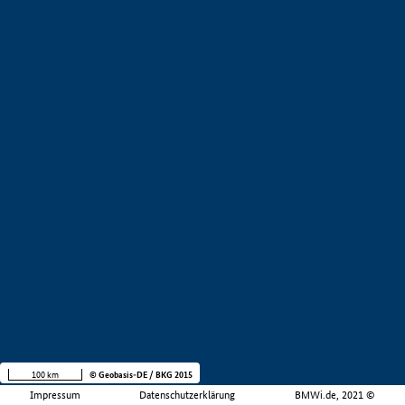
100 km
© Geobasis-DE / BKG 2015
Impressum
Datenschutzerklärung
BMWi.de, 2021 ©