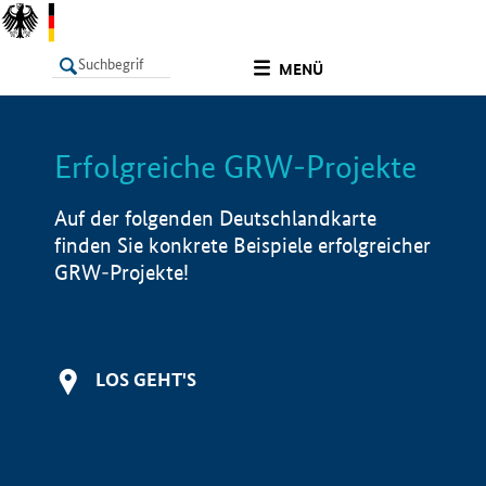
undefined
MENÜ
Erfolgreiche GRW-Projekte
LISTE
Filter
Info
Auf der folgenden Deutschlandkarte
finden Sie konkrete Beispiele erfolgreicher
GRW-Projekte!
LOS GEHT'S