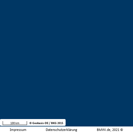
100 km
© Geobasis-DE / BKG 2015
Impressum
Datenschutzerklärung
BMWi.de, 2021 ©