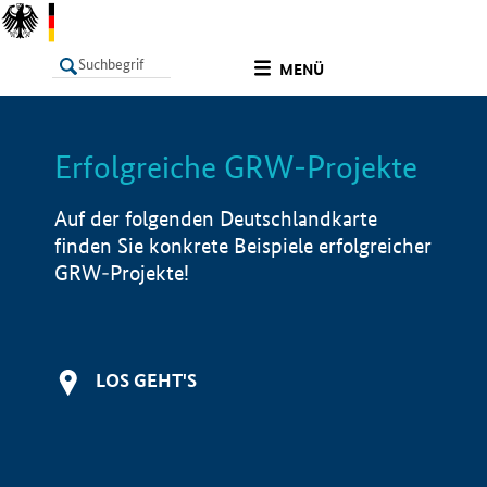
undefined
MENÜ
Erfolgreiche GRW-Projekte
LISTE
Filter
Info
Auf der folgenden Deutschlandkarte
finden Sie konkrete Beispiele erfolgreicher
GRW-Projekte!
LOS GEHT'S