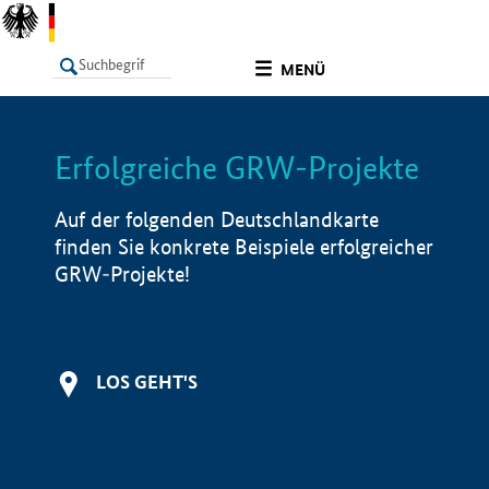
undefined
MENÜ
Erfolgreiche GRW-Projekte
LISTE
Filter
Info
Auf der folgenden Deutschlandkarte
finden Sie konkrete Beispiele erfolgreicher
GRW-Projekte!
LOS GEHT'S