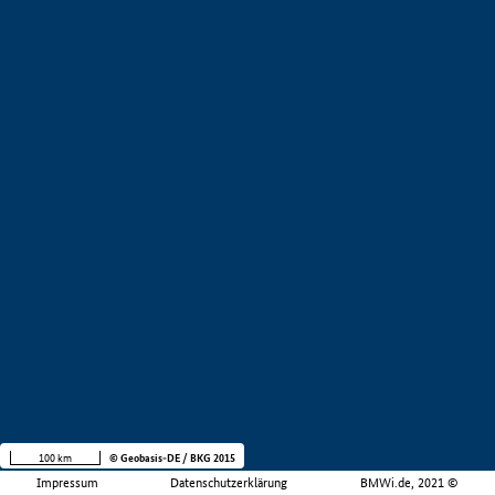
100 km
© Geobasis-DE / BKG 2015
Impressum
Datenschutzerklärung
BMWi.de, 2021 ©