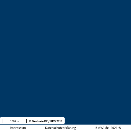
100 km
© Geobasis-DE / BKG 2015
Impressum
Datenschutzerklärung
BMWi.de, 2021 ©