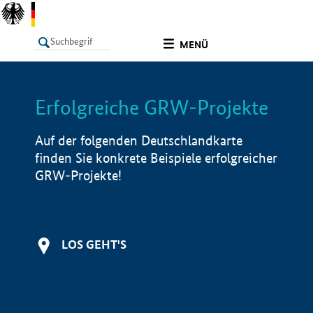
undefined
MENÜ
Erfolgreiche GRW-Projekte
LISTE
Filter
Info
Auf der folgenden Deutschlandkarte
finden Sie konkrete Beispiele erfolgreicher
GRW-Projekte!
LOS GEHT'S