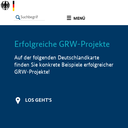
undefined
MENÜ
Erfolgreiche GRW-Projekte
LISTE
Filter
Info
Auf der folgenden Deutschlandkarte
finden Sie konkrete Beispiele erfolgreicher
GRW-Projekte!
LOS GEHT'S