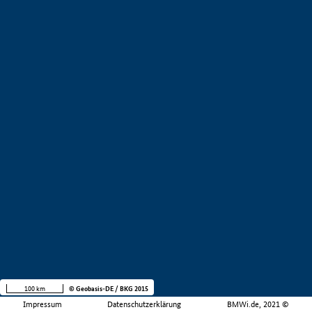
100 km
© Geobasis-DE / BKG 2015
Impressum
Datenschutzerklärung
BMWi.de, 2021 ©