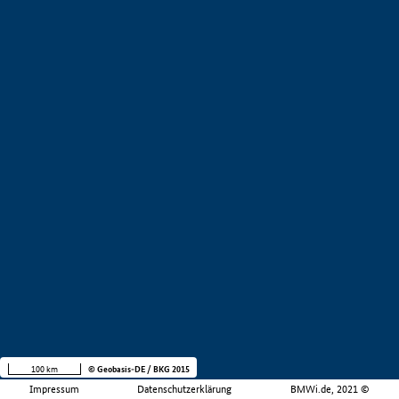
100 km
© Geobasis-DE / BKG 2015
Impressum
Datenschutzerklärung
BMWi.de, 2021 ©