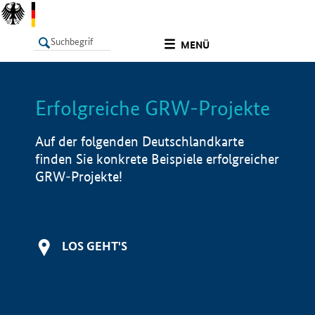
undefined
MENÜ
Erfolgreiche GRW-Projekte
LISTE
Filter
Info
Auf der folgenden Deutschlandkarte
finden Sie konkrete Beispiele erfolgreicher
GRW-Projekte!
LOS GEHT'S