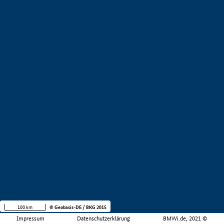
100 km
© Geobasis-DE / BKG 2015
Impressum
Datenschutzerklärung
BMWi.de, 2021 ©