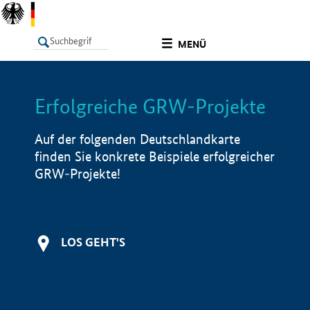
undefined
MENÜ
Erfolgreiche GRW-Projekte
LISTE
Filter
Info
Auf der folgenden Deutschlandkarte
finden Sie konkrete Beispiele erfolgreicher
GRW-Projekte!
LOS GEHT'S