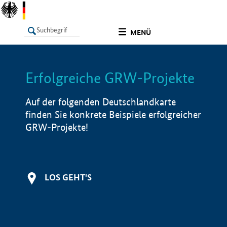
undefined
MENÜ
Erfolgreiche GRW-Projekte
LISTE
Filter
Info
Auf der folgenden Deutschlandkarte
finden Sie konkrete Beispiele erfolgreicher
GRW-Projekte!
LOS GEHT'S