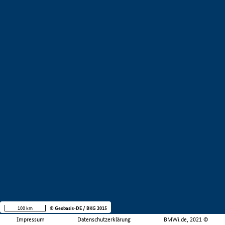
100 km
© Geobasis-DE / BKG 2015
Impressum
Datenschutzerklärung
BMWi.de, 2021 ©