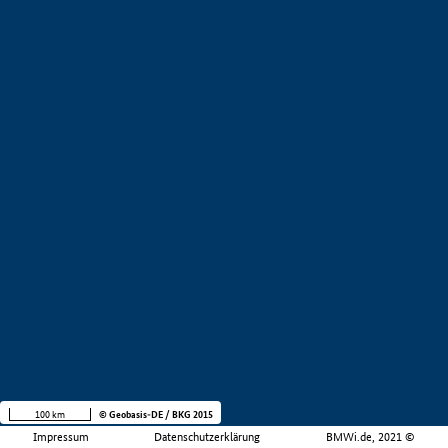
100 km
© Geobasis-DE / BKG 2015
Impressum
Datenschutzerklärung
BMWi.de, 2021 ©