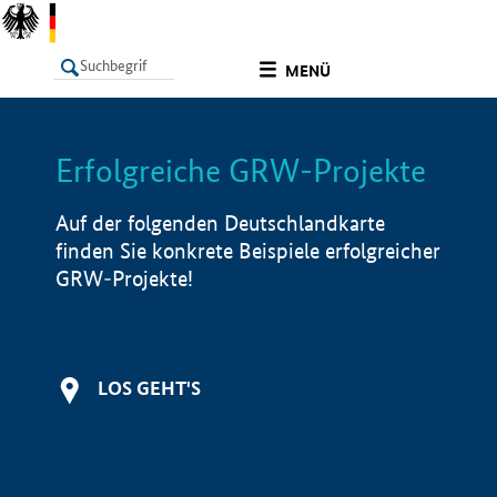
undefined
MENÜ
Erfolgreiche GRW-Projekte
LISTE
Filter
Info
Auf der folgenden Deutschlandkarte
finden Sie konkrete Beispiele erfolgreicher
GRW-Projekte!
LOS GEHT'S