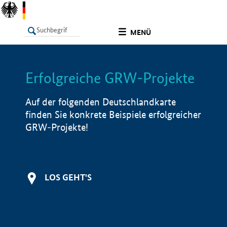
undefined
MENÜ
Erfolgreiche GRW-Projekte
LISTE
Filter
Info
Auf der folgenden Deutschlandkarte
finden Sie konkrete Beispiele erfolgreicher
GRW-Projekte!
LOS GEHT'S