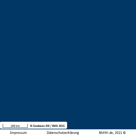
100 km
© Geobasis-DE / BKG 2015
Impressum
Datenschutzerklärung
BMWi.de, 2021 ©