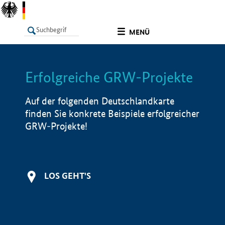
undefined
MENÜ
Erfolgreiche GRW-Projekte
LISTE
Filter
Info
Auf der folgenden Deutschlandkarte
finden Sie konkrete Beispiele erfolgreicher
GRW-Projekte!
LOS GEHT'S