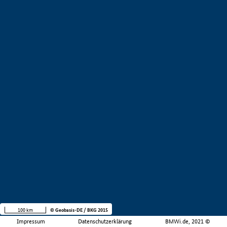
100 km
© Geobasis-DE / BKG 2015
Impressum
Datenschutzerklärung
BMWi.de, 2021 ©