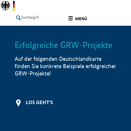
undefined
MENÜ
Erfolgreiche GRW-Projekte
LISTE
Filter
Info
Auf der folgenden Deutschlandkarte
finden Sie konkrete Beispiele erfolgreicher
GRW-Projekte!
LOS GEHT'S