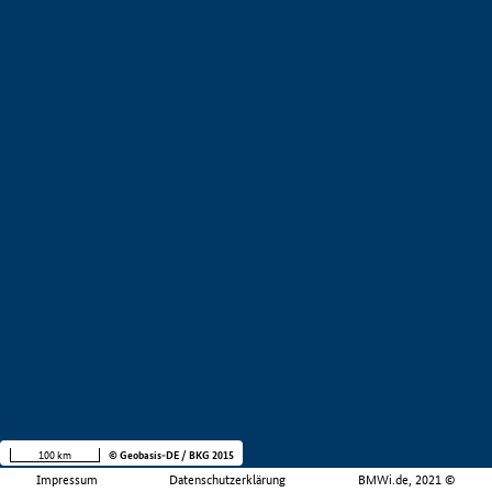
100 km
© Geobasis-DE / BKG 2015
Impressum
Datenschutzerklärung
BMWi.de, 2021 ©