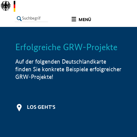
undefined
MENÜ
Erfolgreiche GRW-Projekte
LISTE
Filter
Info
Auf der folgenden Deutschlandkarte
finden Sie konkrete Beispiele erfolgreicher
GRW-Projekte!
LOS GEHT'S