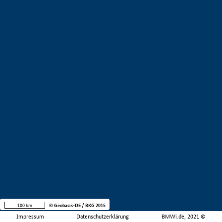
100 km
© Geobasis-DE / BKG 2015
Impressum
Datenschutzerklärung
BMWi.de, 2021 ©