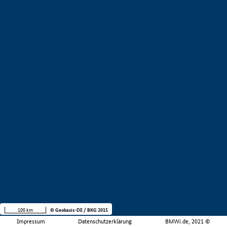
100 km
© Geobasis-DE / BKG 2015
Impressum
Datenschutzerklärung
BMWi.de, 2021 ©