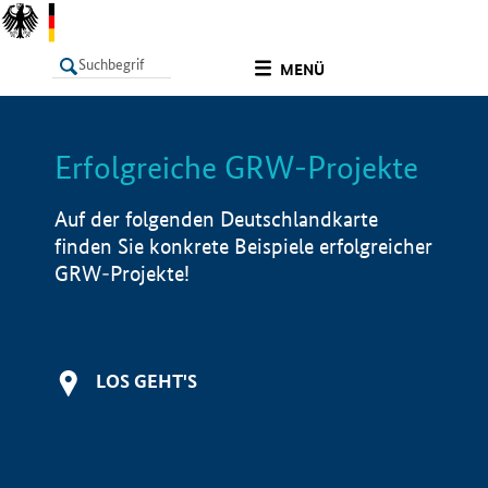
undefined
MENÜ
Erfolgreiche GRW-Projekte
LISTE
Filter
Info
Auf der folgenden Deutschlandkarte
finden Sie konkrete Beispiele erfolgreicher
GRW-Projekte!
LOS GEHT'S