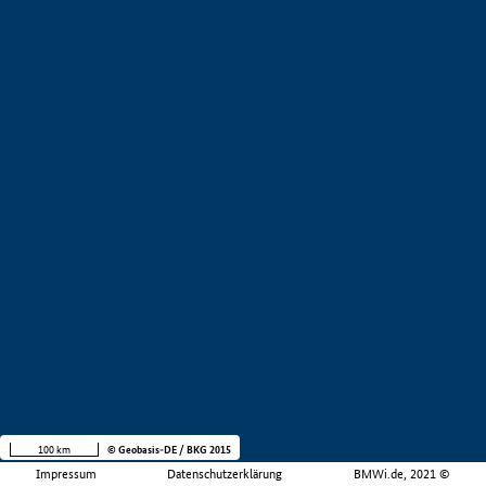
100 km
© Geobasis-DE / BKG 2015
Impressum
Datenschutzerklärung
BMWi.de, 2021 ©