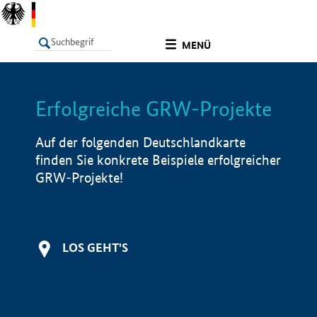
undefined
MENÜ
Erfolgreiche GRW-Projekte
LISTE
Filter
Info
Auf der folgenden Deutschlandkarte
finden Sie konkrete Beispiele erfolgreicher
GRW-Projekte!
LOS GEHT'S