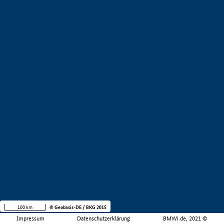
100 km
© Geobasis-DE / BKG 2015
Impressum
Datenschutzerklärung
BMWi.de, 2021 ©