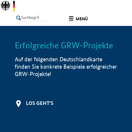
undefined
MENÜ
Erfolgreiche GRW-Projekte
LISTE
Filter
Info
Auf der folgenden Deutschlandkarte
finden Sie konkrete Beispiele erfolgreicher
GRW-Projekte!
LOS GEHT'S