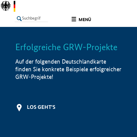
undefined
MENÜ
Erfolgreiche GRW-Projekte
LISTE
Filter
Info
Auf der folgenden Deutschlandkarte
finden Sie konkrete Beispiele erfolgreicher
GRW-Projekte!
LOS GEHT'S