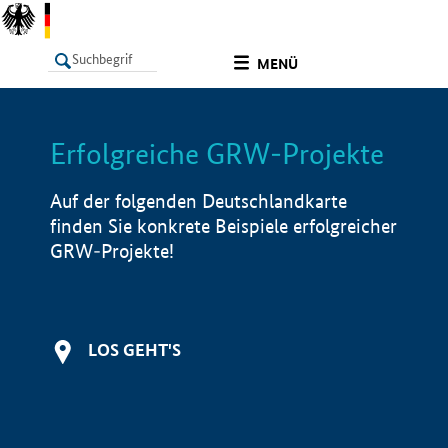
undefined
MENÜ
Erfolgreiche GRW-Projekte
LISTE
Filter
Info
Auf der folgenden Deutschlandkarte
finden Sie konkrete Beispiele erfolgreicher
GRW-Projekte!
LOS GEHT'S