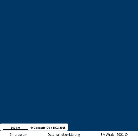
100 km
© Geobasis-DE / BKG 2015
Impressum
Datenschutzerklärung
BMWi.de, 2021 ©