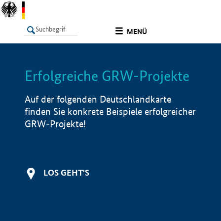
undefined
MENÜ
Erfolgreiche GRW-Projekte
LISTE
Filter
Info
Auf der folgenden Deutschlandkarte
finden Sie konkrete Beispiele erfolgreicher
GRW-Projekte!
LOS GEHT'S