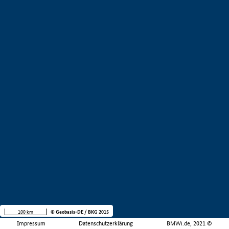
100 km
© Geobasis-DE / BKG 2015
Impressum
Datenschutzerklärung
BMWi.de, 2021 ©