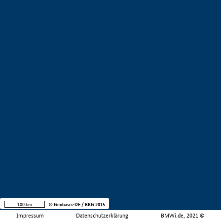
100 km
© Geobasis-DE / BKG 2015
Impressum
Datenschutzerklärung
BMWi.de, 2021 ©