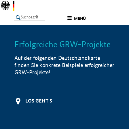
undefined
MENÜ
Erfolgreiche GRW-Projekte
LISTE
Filter
Info
Auf der folgenden Deutschlandkarte
finden Sie konkrete Beispiele erfolgreicher
GRW-Projekte!
LOS GEHT'S