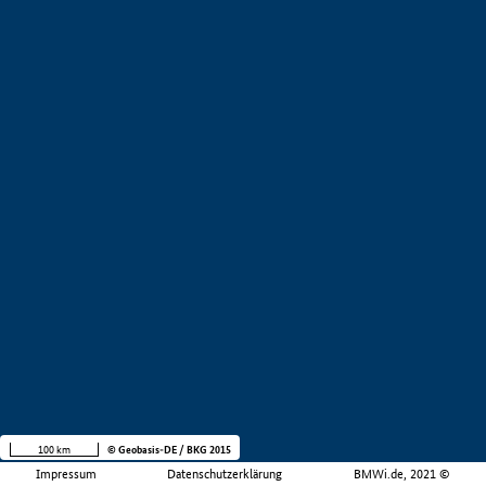
100 km
© Geobasis-DE / BKG 2015
Impressum
Datenschutzerklärung
BMWi.de, 2021 ©