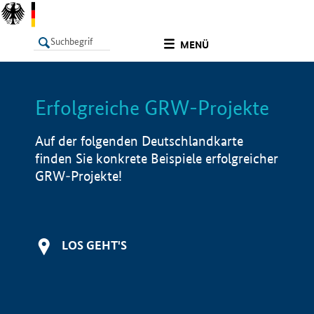
undefined
MENÜ
Erfolgreiche GRW-Projekte
LISTE
Filter
Info
Auf der folgenden Deutschlandkarte
finden Sie konkrete Beispiele erfolgreicher
GRW-Projekte!
LOS GEHT'S