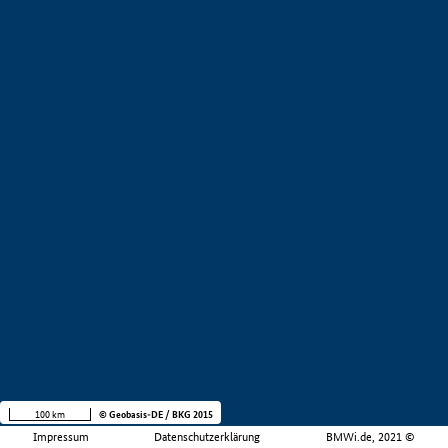
100 km
© Geobasis-DE / BKG 2015
Impressum
Datenschutzerklärung
BMWi.de, 2021 ©