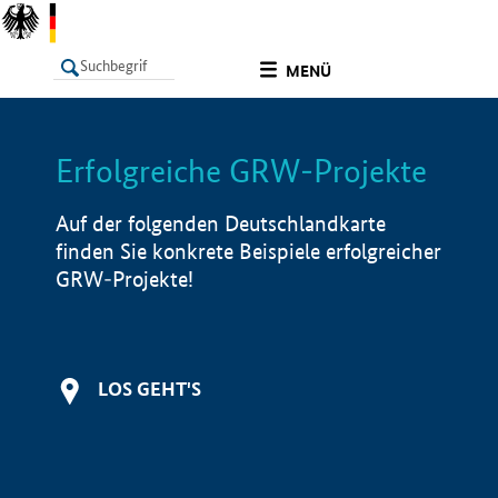
undefined
MENÜ
Erfolgreiche GRW-Projekte
LISTE
Filter
Info
Auf der folgenden Deutschlandkarte
finden Sie konkrete Beispiele erfolgreicher
GRW-Projekte!
LOS GEHT'S