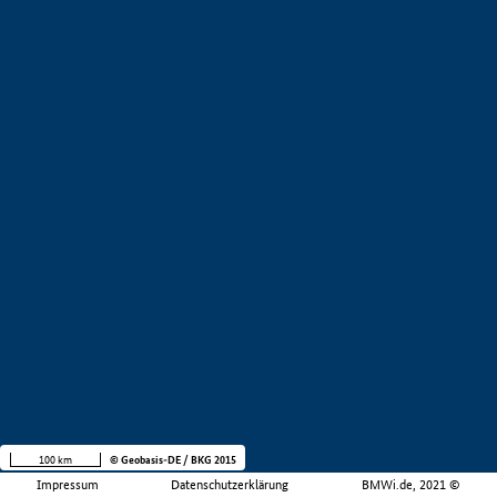
100 km
© Geobasis-DE / BKG 2015
Impressum
Datenschutzerklärung
BMWi.de, 2021 ©