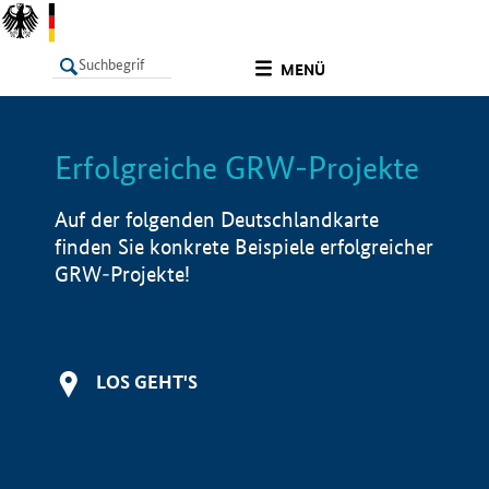
undefined
MENÜ
Erfolgreiche GRW-Projekte
LISTE
Filter
Info
Auf der folgenden Deutschlandkarte
finden Sie konkrete Beispiele erfolgreicher
GRW-Projekte!
LOS GEHT'S