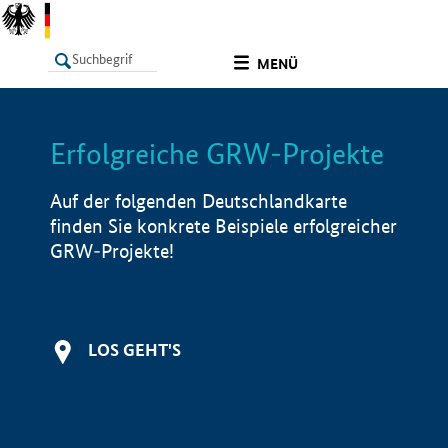
undefined
MENÜ
Erfolgreiche GRW-Projekte
LISTE
Filter
Info
Auf der folgenden Deutschlandkarte
finden Sie konkrete Beispiele erfolgreicher
GRW-Projekte!
LOS GEHT'S