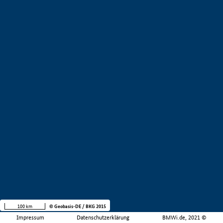
100 km
© Geobasis-DE / BKG 2015
Impressum
Datenschutzerklärung
BMWi.de, 2021 ©