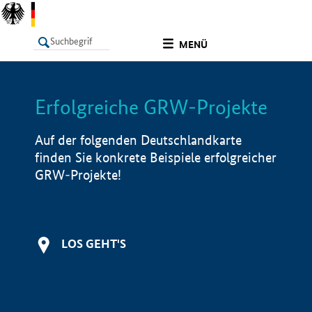
undefined
MENÜ
Erfolgreiche GRW-Projekte
LISTE
Filter
Info
Auf der folgenden Deutschlandkarte
finden Sie konkrete Beispiele erfolgreicher
GRW-Projekte!
LOS GEHT'S