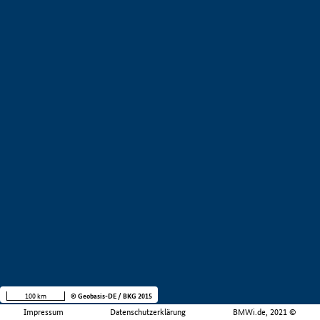
100 km
© Geobasis-DE / BKG 2015
Impressum
Datenschutzerklärung
BMWi.de, 2021 ©