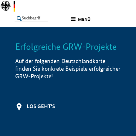
undefined
MENÜ
Erfolgreiche GRW-Projekte
LISTE
Filter
Info
Auf der folgenden Deutschlandkarte
finden Sie konkrete Beispiele erfolgreicher
GRW-Projekte!
LOS GEHT'S