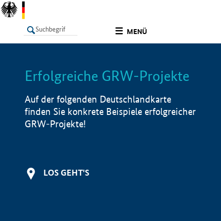
undefined
MENÜ
Erfolgreiche GRW-Projekte
LISTE
Filter
Info
Auf der folgenden Deutschlandkarte
finden Sie konkrete Beispiele erfolgreicher
GRW-Projekte!
LOS GEHT'S