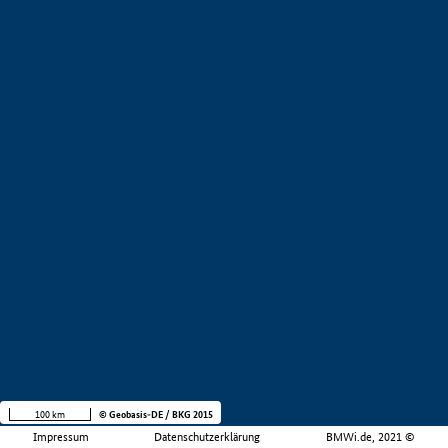
100 km
© Geobasis-DE / BKG 2015
Impressum
Datenschutzerklärung
BMWi.de, 2021 ©