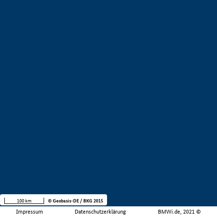
100 km
© Geobasis-DE / BKG 2015
Impressum
Datenschutzerklärung
BMWi.de, 2021 ©