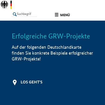
undefined
MENÜ
Erfolgreiche GRW-Projekte
LISTE
Filter
Info
Auf der folgenden Deutschlandkarte
finden Sie konkrete Beispiele erfolgreicher
GRW-Projekte!
LOS GEHT'S