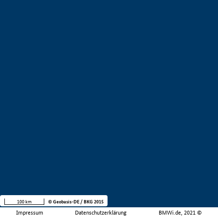
100 km
© Geobasis-DE / BKG 2015
Impressum
Datenschutzerklärung
BMWi.de, 2021 ©