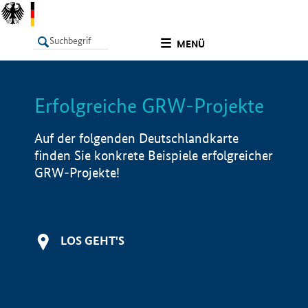
undefined
MENÜ
Erfolgreiche GRW-Projekte
LISTE
Filter
Info
Auf der folgenden Deutschlandkarte
finden Sie konkrete Beispiele erfolgreicher
GRW-Projekte!
LOS GEHT'S