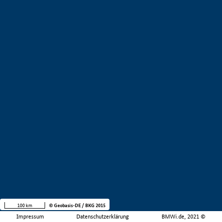
100 km
© Geobasis-DE / BKG 2015
Impressum
Datenschutzerklärung
BMWi.de, 2021 ©