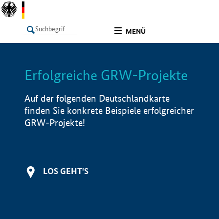
undefined
MENÜ
Erfolgreiche GRW-Projekte
LISTE
Filter
Info
Auf der folgenden Deutschlandkarte
finden Sie konkrete Beispiele erfolgreicher
GRW-Projekte!
LOS GEHT'S