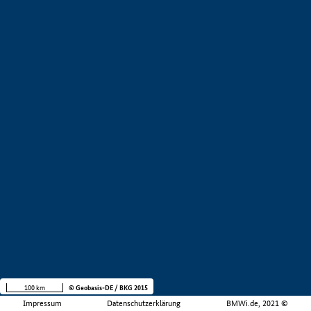
100 km
© Geobasis-DE / BKG 2015
Impressum
Datenschutzerklärung
BMWi.de, 2021 ©