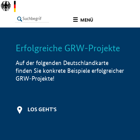
undefined
MENÜ
Erfolgreiche GRW-Projekte
LISTE
Filter
Info
Auf der folgenden Deutschlandkarte
finden Sie konkrete Beispiele erfolgreicher
GRW-Projekte!
LOS GEHT'S