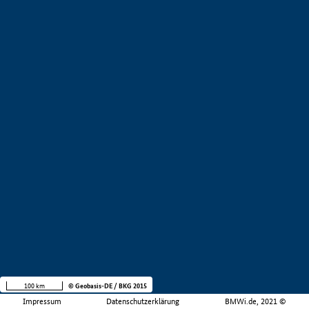
100 km
© Geobasis-DE / BKG 2015
Impressum
Datenschutzerklärung
BMWi.de, 2021 ©