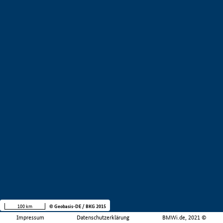
100 km
© Geobasis-DE / BKG 2015
Impressum
Datenschutzerklärung
BMWi.de, 2021 ©