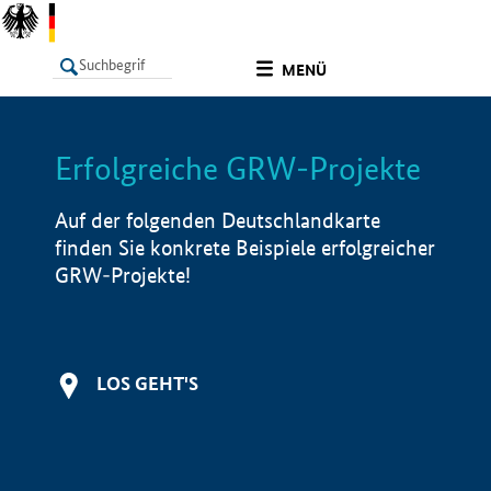
undefined
MENÜ
Erfolgreiche GRW-Projekte
LISTE
Filter
Info
Auf der folgenden Deutschlandkarte
finden Sie konkrete Beispiele erfolgreicher
GRW-Projekte!
LOS GEHT'S