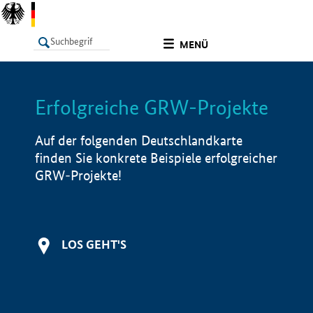
undefined
MENÜ
Erfolgreiche GRW-Projekte
LISTE
Filter
Info
Auf der folgenden Deutschlandkarte
finden Sie konkrete Beispiele erfolgreicher
GRW-Projekte!
LOS GEHT'S