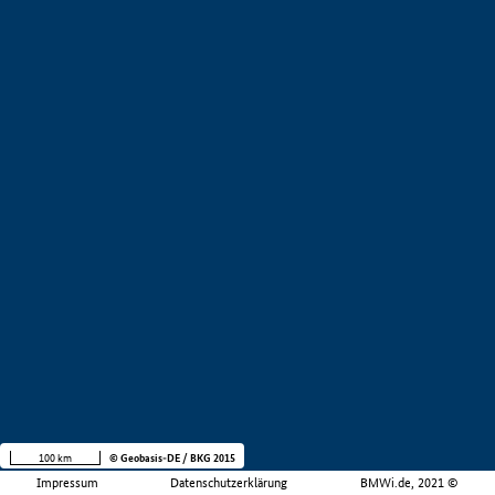
100 km
© Geobasis-DE / BKG 2015
Impressum
Datenschutzerklärung
BMWi.de, 2021 ©