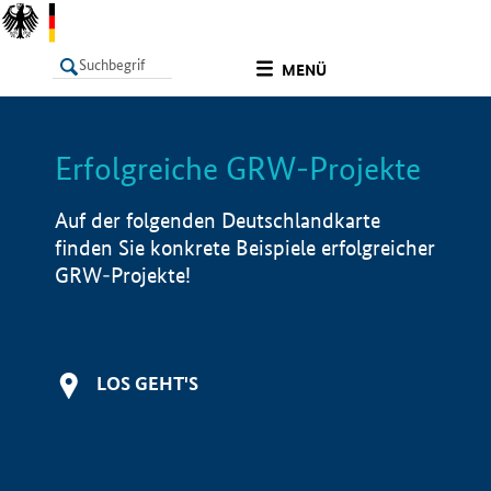
undefined
MENÜ
Erfolgreiche GRW-Projekte
LISTE
Filter
Info
Auf der folgenden Deutschlandkarte
finden Sie konkrete Beispiele erfolgreicher
GRW-Projekte!
LOS GEHT'S