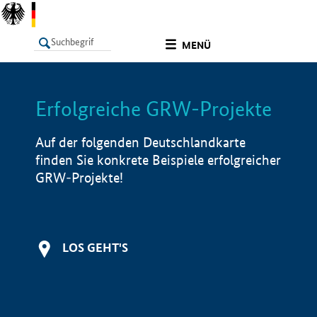
undefined
MENÜ
Erfolgreiche GRW-Projekte
LISTE
Filter
Info
Auf der folgenden Deutschlandkarte
finden Sie konkrete Beispiele erfolgreicher
GRW-Projekte!
LOS GEHT'S