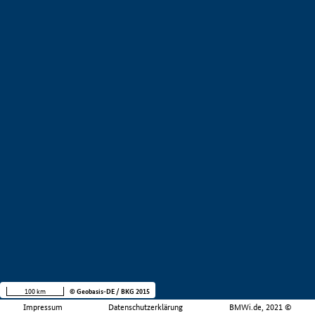
100 km
© Geobasis-DE / BKG 2015
Impressum
Datenschutzerklärung
BMWi.de, 2021 ©