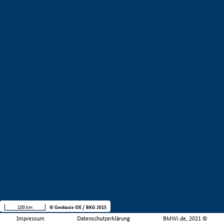
100 km
© Geobasis-DE / BKG 2015
Impressum
Datenschutzerklärung
BMWi.de, 2021 ©