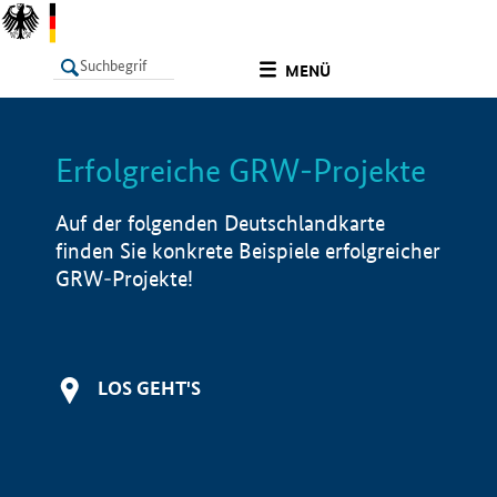
undefined
MENÜ
Erfolgreiche GRW-Projekte
LISTE
Filter
Info
Auf der folgenden Deutschlandkarte
finden Sie konkrete Beispiele erfolgreicher
GRW-Projekte!
LOS GEHT'S