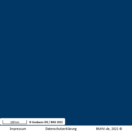
100 km
© Geobasis-DE / BKG 2015
Impressum
Datenschutzerklärung
BMWi.de, 2021 ©