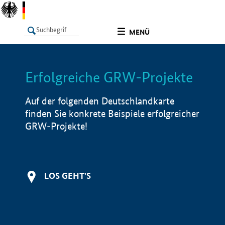
undefined
MENÜ
Erfolgreiche GRW-Projekte
LISTE
Filter
Info
Auf der folgenden Deutschlandkarte
finden Sie konkrete Beispiele erfolgreicher
GRW-Projekte!
LOS GEHT'S