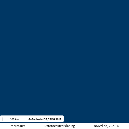
100 km
© Geobasis-DE / BKG 2015
Impressum
Datenschutzerklärung
BMWi.de, 2021 ©