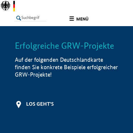
undefined
MENÜ
Erfolgreiche GRW-Projekte
LISTE
Filter
Info
Auf der folgenden Deutschlandkarte
finden Sie konkrete Beispiele erfolgreicher
GRW-Projekte!
LOS GEHT'S