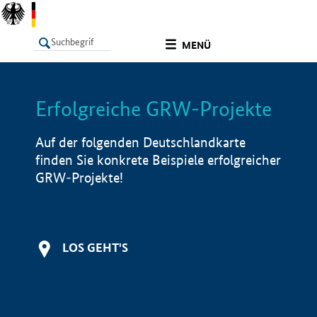
undefined
MENÜ
Erfolgreiche GRW-Projekte
LISTE
Filter
Info
Auf der folgenden Deutschlandkarte
finden Sie konkrete Beispiele erfolgreicher
GRW-Projekte!
LOS GEHT'S