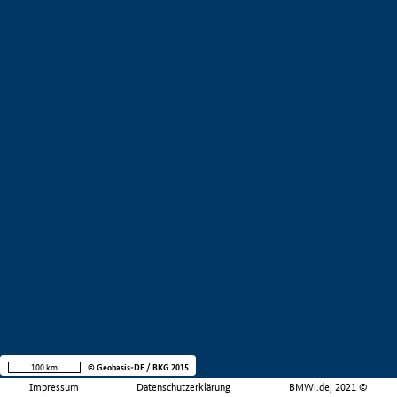
100 km
© Geobasis-DE / BKG 2015
Impressum
Datenschutzerklärung
BMWi.de, 2021 ©