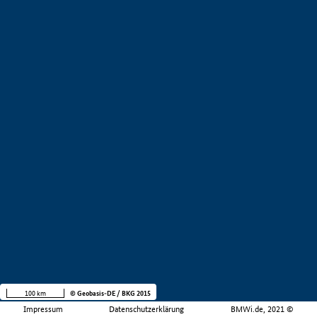
100 km
© Geobasis-DE / BKG 2015
Impressum
Datenschutzerklärung
BMWi.de, 2021 ©