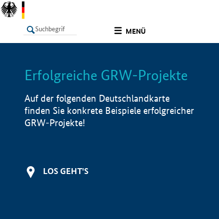
undefined
MENÜ
Erfolgreiche GRW-Projekte
LISTE
Filter
Info
Auf der folgenden Deutschlandkarte
finden Sie konkrete Beispiele erfolgreicher
GRW-Projekte!
LOS GEHT'S