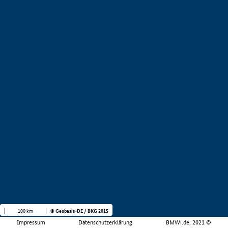
100 km
© Geobasis-DE / BKG 2015
Impressum
Datenschutzerklärung
BMWi.de, 2021 ©