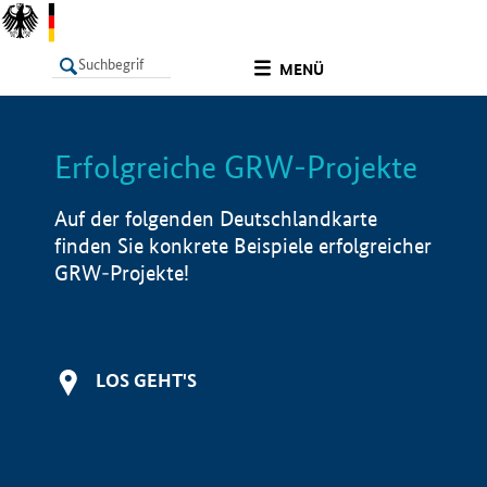
undefined
MENÜ
Erfolgreiche GRW-Projekte
LISTE
Filter
Info
Auf der folgenden Deutschlandkarte
finden Sie konkrete Beispiele erfolgreicher
GRW-Projekte!
LOS GEHT'S